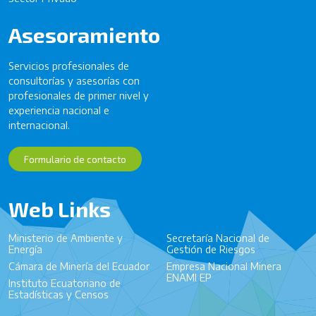
Asesoramiento
Servicios profesionales de
consultorías y asesorías con
profesionales de primer nivel y
experiencia nacional e
internacional.
Formulario de contacto
Web Links
Ministerio de Ambiente y
Secretaría Nacional de
Energía
Gestión de Riesgos
Cámara de Minería del Ecuador
Empresa Nacional Minera
ENAMI EP
Instituto Ecuatoriano de
Estadísticas y Censos