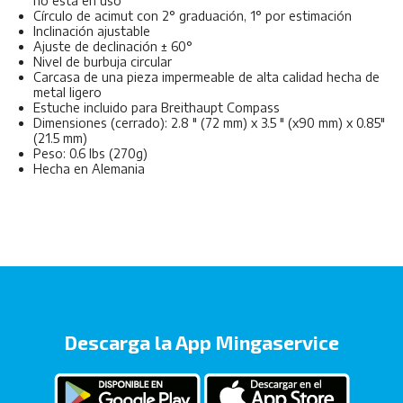
no está en uso
Círculo de acimut con 2° graduación, 1° por estimación
Inclinación ajustable
Ajuste de declinación ± 60°
Nivel de burbuja circular
Carcasa de una pieza impermeable de alta calidad hecha de
metal ligero
Estuche incluido para Breithaupt Compass
Dimensiones (cerrado): 2.8 ″ (72 mm) x 3.5 ″ (x90 mm) x 0.85″
(21.5 mm)
Peso: 0.6 lbs (270g)
Hecha en Alemania
Descarga la App Mingaservice