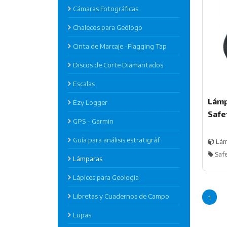
Cámaras Fotográficas
Chalecos para Geólogo
Cinta de Marcaje -Flagging Tap
Discos de Corte Diamantados
Escalas
Lámp
Ezy Logger
Safe
GPS - Garmin
Guía para análisis estratigráf
Lám
Saf
Lámparas
Lápices para Geología
Libretas y Cuadernos de Campo
1
Lupas