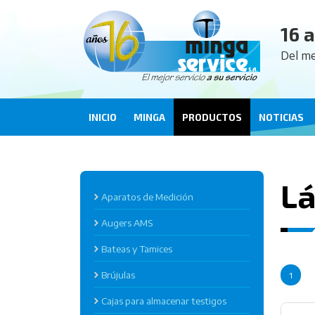
16 
Del me
INICIO
MINGA
PRODUCTOS
NOTICIAS
L
Aparatos de Medición
Augers AMS
Bateas y Tamices
Brújulas
1
Cajas para almacenar testigos