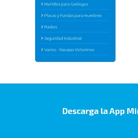
Martillos para Geólogos
Placas y Fundas para muestreo
Radios
Seguridad Industrial
Varios - Navajas Victorinox
Descarga la App Mi