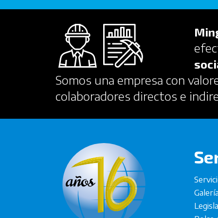
Min
efec
soci
Somos una empresa con valores
colaboradores directos e indir
Se
Servic
Galerí
Legisl