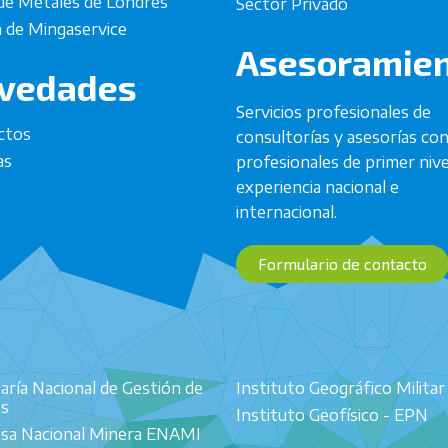
de Metales de Londres
Sector Privado
 de Mingaservice
Asesoramie
vedades
Servicios profesionales de
ctos
consultorías y asesorías co
as
profesionales de primer nive
experiencia nacional e
internacional.
Formulario de contacto
aría Nacional de Gestión de
Instituto Geográfico Militar
os
Instituto Geofísico - EPN
sa Nacional Minera ENAMI