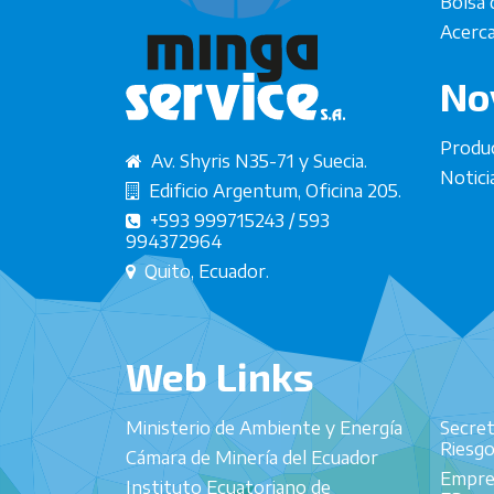
Bolsa 
Acerca
No
Produ
Av. Shyris N35-71 y Suecia.
Notici
Edificio Argentum, Oficina 205.
+593 999715243 / 593
994372964
Quito, Ecuador.
Web Links
Ministerio de Ambiente y Energía
Secret
Riesg
Cámara de Minería del Ecuador
Empre
Instituto Ecuatoriano de