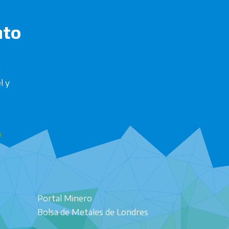
nto
n
l y
Portal Minero
Bolsa de Metales de Londres