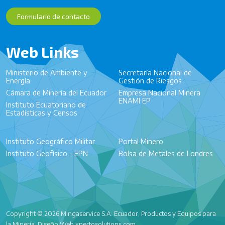
Formulario de contacto
Web Links
Ministerio de Ambiente y
Secretaría Nacional de
Energía
Gestión de Riesgos
Cámara de Minería del Ecuador
Empresa Nacional Minera
ENAMI EP
Instituto Ecuatoriano de
Estadísticas y Censos
Instituto Geográfico Militar
Portal Minero
Instituto Geofísico - EPN
Bolsa de Metales de Londres
Copyright © 2026 Mingaservice S.A. Ecuador, Productos y Equipos para
la Minería. Diseño Web
xpertosolutions.com