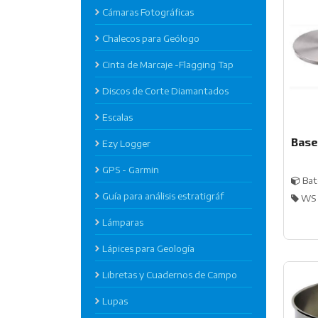
Cámaras Fotográficas
Chalecos para Geólogo
Cinta de Marcaje -Flagging Tap
Discos de Corte Diamantados
Escalas
Base
Ezy Logger
GPS - Garmin
Bat
Guía para análisis estratigráf
WS 
Lámparas
Lápices para Geología
Libretas y Cuadernos de Campo
Lupas