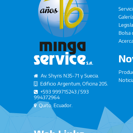
Servic
Galerí
Legisl
Bolsa 
Acerca
No
Produ
Av. Shyris N35-71 y Suecia.
Notici
Edificio Argentum, Oficina 205.
+593 999715243 / 593
994372964
Quito, Ecuador.