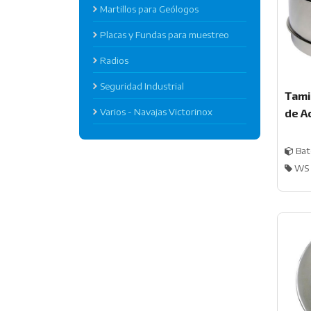
Martillos para Geólogos
Placas y Fundas para muestreo
Radios
Seguridad Industrial
Tami
Varios - Navajas Victorinox
de A
Bat
WS 