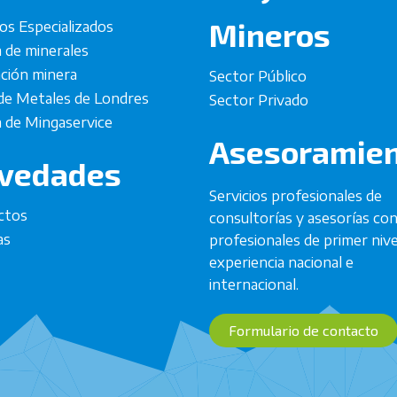
Mineros
ios Especializados
a de minerales
ación minera
Sector Público
de Metales de Londres
Sector Privado
 de Mingaservice
Asesoramie
vedades
Servicios profesionales de
ctos
consultorías y asesorías co
as
profesionales de primer nive
experiencia nacional e
internacional.
Formulario de contacto