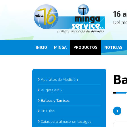
16 
Del me
INICIO
MINGA
PRODUCTOS
NOTICIAS
Ba
Aparatos de Medición
Augers AMS
Bateas y Tamices
Brújulas
1
Cajas para almacenar testigos