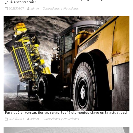
¿qué encontraron?
2023/06/21
admin
Curiosidades y Novedades
Para qué sirven las tierras raras, los 17 elementos clave en la actualidad
2023/06/13
admin
Curiosidades y Novedades