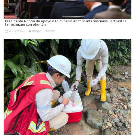
Presidente Noboa da apoyo a la minería en foro internacional; activistas
la rechazan con plantón
2024/03/06
minga
Noticias