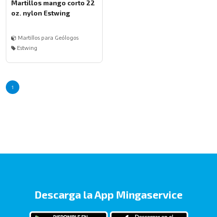
Martillos mango corto 22
oz. nylon Estwing
Martillos para Geólogos
Estwing
1
Descarga la App Mingaservice