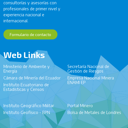
consultorías y asesorías con
profesionales de primer nivel y
experiencia nacional e
internacional.
Formulario de contacto
Web Links
Ministerio de Ambiente y
Secretaría Nacional de
Energía
Gestión de Riesgos
Cámara de Minería del Ecuador
Empresa Nacional Minera
ENAMI EP
Instituto Ecuatoriano de
Estadísticas y Censos
Instituto Geográfico Militar
Portal Minero
Instituto Geofísico - EPN
Bolsa de Metales de Londres