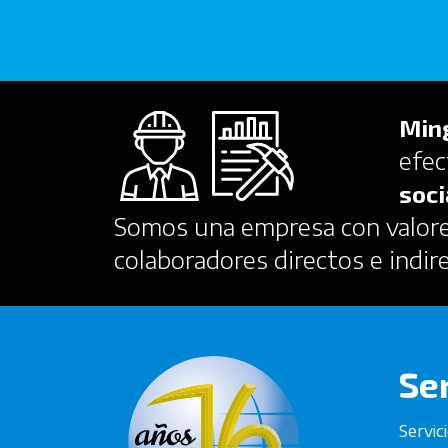
Min
efec
soci
Somos una empresa con valores
colaboradores directos e indir
Se
Servic