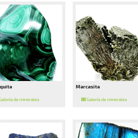
quita
Marcasita
alería de minerales
Galería de minerales