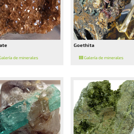
ate
Goethita
alería de minerales
Galería de minerales