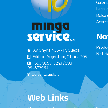
Galerí
Legisl
Bolsa 
Acerca
No
Produ
Av. Shyris N35-71 y Suecia.
Notici
Edificio Argentum, Oficina 205.
+593 999715243 / 593
994372964
Quito, Ecuador.
Web Links