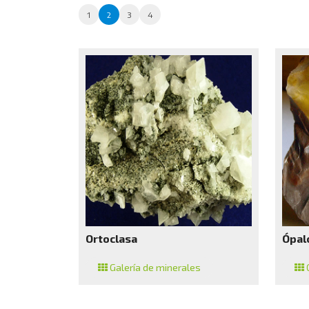
1
2
3
4
Ortoclasa
Ópal
Galería de minerales
G