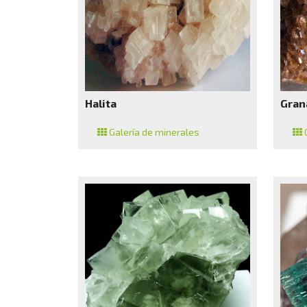
Halita
Gran
Galería de minerales
G