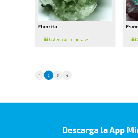
Fluorita
Esme
Galería de minerales
G
1
2
3
4
Descarga la App Mi