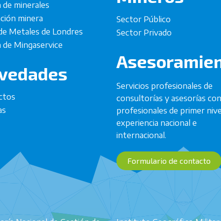
a de minerales
ación minera
Sector Público
de Metales de Londres
Sector Privado
 de Mingaservice
Asesoramie
vedades
Servicios profesionales de
ctos
consultorías y asesorías co
as
profesionales de primer nive
experiencia nacional e
internacional.
Formulario de contacto